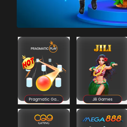
Pragmatic Game
Jili Games