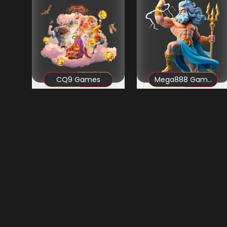
CQ9 Games
Mega888 Games